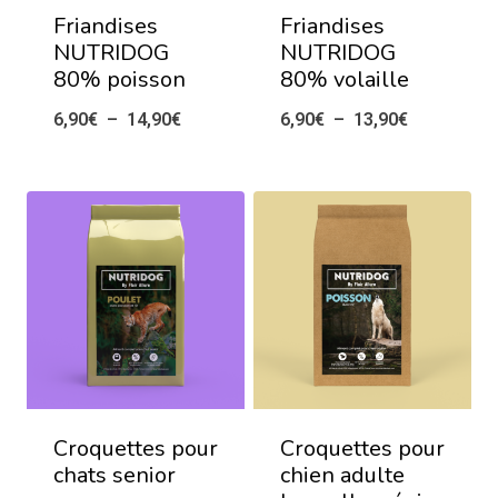
Friandises
Friandises
NUTRIDOG
NUTRIDOG
80% poisson
80% volaille
Plage
Plage
6,90
€
–
14,90
€
6,90
€
–
13,90
€
de
de
prix :
prix :
6,90€
6,90€
à
à
14,90€
13,90€
Croquettes pour
Croquettes pour
chats senior
chien adulte