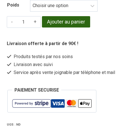
Poids
quantité
Ajouter au panier
de
Croquettes
Livraison offerte à partir de 90€ !
pour
Produits testés par nos soins
chiens
Livraison avec suivi
adulte
Service après vente joignable par téléphone et mail
petite
taille
PAIEMENT SECURISE
gamme
PREMIUM
29%
poulet
UGS :
ND