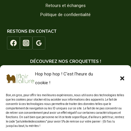
Retours et échanges
Politique de confidentialité
RESTONS EN CONTACT
DÉCOUVREZ NOS CROQUETTES !
Hop hop hop ! C'est l'heure du
cookie !
Bon, en gros, pour offrir les meilleures expériences, nous utilisons des technologies telles
que les cookies pour stocker et/ou accéder aux informations des appareils.Le fait de
consentir à ces technologies nous permettra de traiter des données telles que le
comportement de navigation ou les ID uniques sur ce site. Le fait de ne pas consentir ou
de retirer son consentement peut avoir un effet négatif sur certaines caractéristiques et
fonctions.On sait bien que personne ne lit ce texte soporifique, d'ailleurs petit truc, rentrez
le code "jailuletextedescookies" pour avoir 5% de remise sur votre panier :-)Si t'as lu
jusqu'au bout, tu mérites !