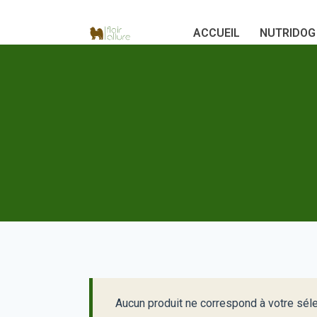
Aller
ACCUEIL
NUTRIDOG b
au
contenu
Aucun produit ne correspond à votre séle