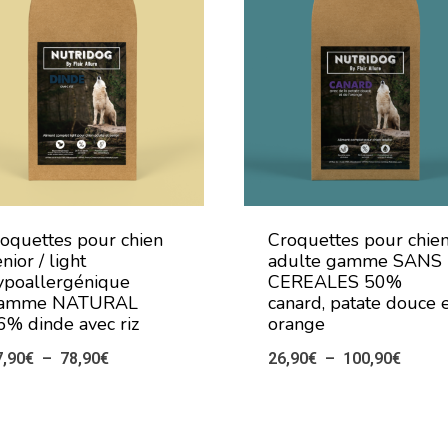
roquettes pour chien
Croquettes pour chie
nior / light
adulte gamme SANS
ypoallergénique
CEREALES 50%
amme NATURAL
canard, patate douce 
6% dinde avec riz
orange
Plage
Plage
7,90
€
–
78,90
€
26,90
€
–
100,90
€
de
de
prix :
prix :