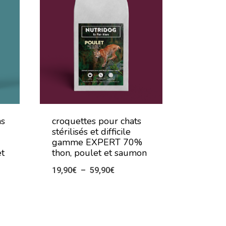
ns
croquettes pour chats
stérilisés et difficile
gamme EXPERT 70%
et
thon, poulet et saumon
Plage
19,90
€
–
59,90
€
de
prix :
19,90€