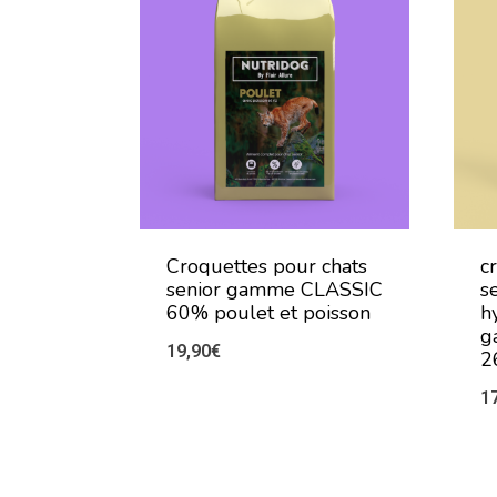
Croquettes pour chats
c
senior gamme CLASSIC
se
60% poulet et poisson
h
g
19,90
€
2
1