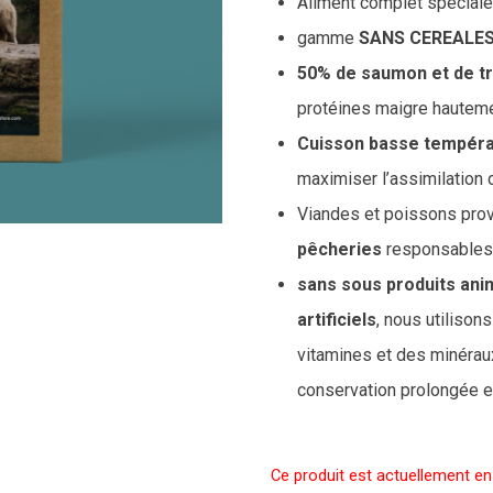
Aliment complet spéciale
gamme
SANS CEREALE
50% de saumon et de tr
protéines maigre hauteme
Cuisson basse tempéra
maximiser l’assimilation 
Viandes et poissons pro
pêcheries
responsables
sans sous produits ani
artificiels
, nous utilison
vitamines et des minéraux
conservation prolongée et
Ce produit est actuellement en 