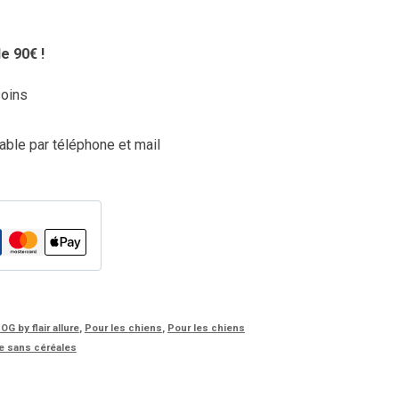
e 90€ !
soins
able par téléphone et mail
G by flair allure
,
Pour les chiens
,
Pour les chiens
 sans céréales