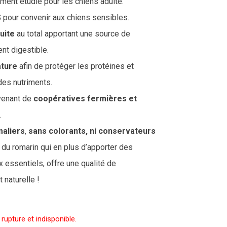
ment étudié pour les chiens adulte.
S
pour convenir aux chiens sensibles.
uite
au total apportant une source de
nt digestible.
ture
afin de protéger les protéines et
des nutriments.
venant de
coopératives fermières et
.
maliers
,
sans colorants, ni conservateurs
s du romarin qui en plus d’apporter des
 essentiels, offre une qualité de
 naturelle !
rupture et indisponible.