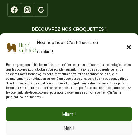
DÉCOUVREZ NOS CROQUETTES !
Hop hop hop ! C'est l'heure du
cookie !
Bon, en gros, pour offrir les meilleures expériences, nous utilisons des technologies telles
que les cookies pour stocker et/ou accéder aux informations des appareils.Le fait de
consentir à ces technologies nous permettra de traiter des données telles que le
comportement de navigation ou les ID uniques sur ce site. Le fait de ne pas consentir ou
de retirer son consentement peut avoir un effet négatif sur certaines caractéristiques et
fonctions.On sait bien que personne ne lit ce texte soporifique, d'ailleurs petit truc, rentrez
le code "jailuletextedescookies" pour avoir 5% de remise sur votre panier :-)Si t'as lu
jusqu'au bout, tu mérites !
Miam !
© 2026 site crée et géré par SAS Garlin
Nah !
politique de confidentialité | Les cookies | Termes et conditions |
Accessibilité du website