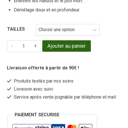
Enlèvent les nœuds et le poil mort.
Démêlage doux et en profondeur.
TAILLES
quantité
Ajouter au panier
de
Carde
Livraison offerte à partir de 90€ !
double
Produits testés par nos soins
face
Livraison avec suivi
2
Service après vente joignable par téléphone et mail
tailles
PAIEMENT SECURISE