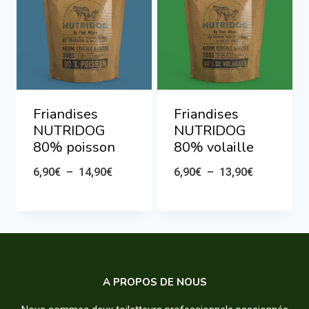
Friandises
Friandises
NUTRIDOG
NUTRIDOG
80% poisson
80% volaille
Plage
Plage
6,90
€
–
14,90
€
6,90
€
–
13,90
€
de
de
prix :
prix :
6,90€
6,90€
à
à
A PROPOS DE NOUS
14,90€
13,90€